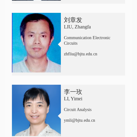
刘章发
LIU, Zhangfa
Communication Electronic
Circuits
zhfliu@bjtu.edu.cn
李一玫
LI, Yimei
Circuit Analysis
ymli@bjtu.edu.cn