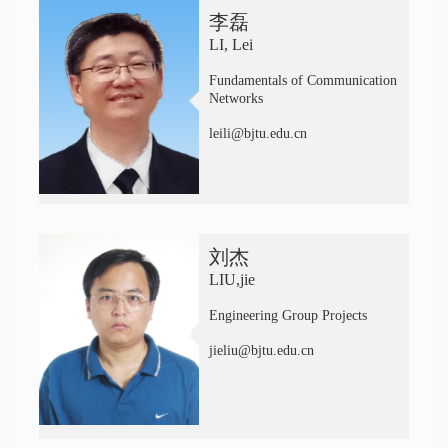
李磊
LI, Lei
Fundamentals of Communication
Networks
leili@bjtu.edu.cn
刘杰
LIU,jie
Engineering Group Projects
jieliu@bjtu.edu.cn