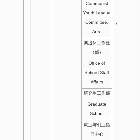
Communist
Office of
Youth League
Student
Committee,
Affairs and
Arts
Services
离退休工作处
（部）
Office of
Retired Staff
Affairs
研究生工作部
Graduate
School
就业与创业指
导中心