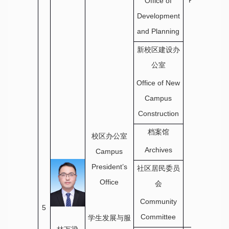
President’s
Office of
Office
Development
and Planning
新校区建设办
公室
Office of New
Campus
Construction
档案馆
校区办公室
Archives
Campus
President’s
社区居民委员
Office
会
Community
5
Committee
学生发展与服