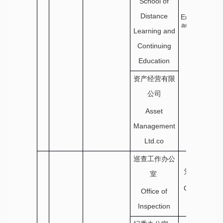
School of
Office of
External
Distance
Engagement
and Training
Learning and
Continuing
Education
资产经营有限
公司
Asset
Management
Ltd.co
巡查工作办公
党群工作部
室
CPC
Committee
Office of
Office
Inspection