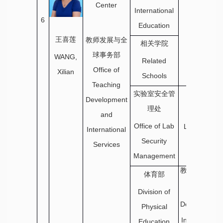
Center
International
6
Education
王喜莲
教师发展与全
相关学院
球事务部
WANG,
Related
Office of
Xilian
Schools
Teaching
实验室安全管
Development
理处
and
实验中心
Office of Lab
Laboratory
International
Center
Security
Services
Management
教师发展与全
体育部
球事务部
Office of
Division of
Teaching
Development
Physical
and
International
Education