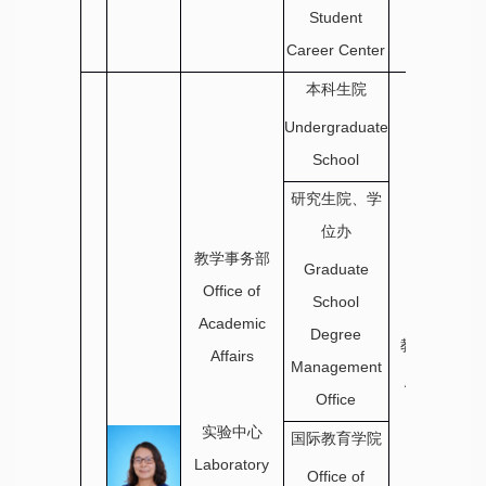
Student
Career Center
本科生院
Undergraduate
School
研究生院、学
位办
教学事务部
Graduate
Office of
School
Academic
Degree
教学事务部
Affairs
Office of
Management
Academic
Office
Affairs
实验中心
国际教育学院
Laboratory
Office of