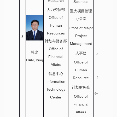
Research
Sciences
人力资源部
重大项目管理
Office of
办公室
Human
Office of Major
Resources
Project
3
计划与财务部
Management
Office of
韩冰
人事处
人力资源部
Financial
HAN, Bing
Office of
Office of
Affairs
Human
Human
信息中心
Resource
Resources
Information
计划财务处
Technology
计划与财务部
Office of
Center
Office of
Financial
Financial
Affairs
Affairs