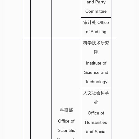
and Party
Committee
审计处
Office
of Auditing
科学技术研究
院
Institute of
Science and
Technology
人文社会科学
处
科研部
科研部
Office of
Office of
Office of
Humanities
Scientific
Scientific
and Social
Research