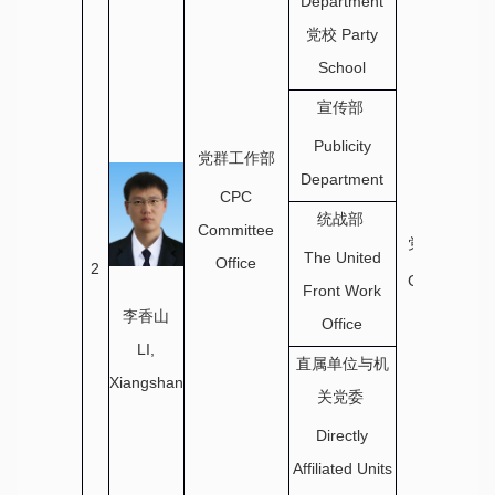
Department
党校 Party
School
宣传部
Publicity
党群工作部
Department
CPC
统战部
Committee
党群工作部
The United
Office
CPC
2
Committee
Front Work
Office
李香山
Office
LI,
直属单位与机
Xiangshan
关党委
Directly
Affiliated Units