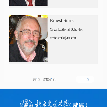
Ernest Stark
Organizational Behavior
ernie.stark@rit.edu.
共
6
页 当前第
1
页
下一页