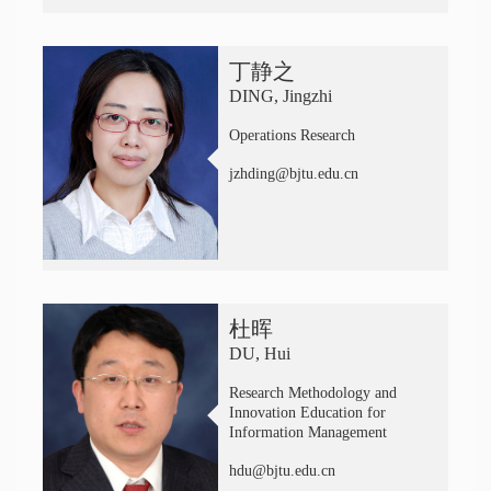
丁静之
DING, Jingzhi
Operations Research
jzhding@bjtu.edu.cn
杜晖
DU, Hui
Research Methodology and
Innovation Education for
Information Management
hdu@bjtu.edu.cn