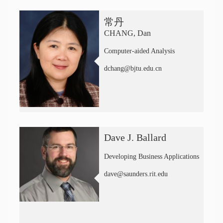
常丹
CHANG, Dan
Computer-aided Analysis
dchang@bjtu.edu.cn
Dave J. Ballard
Developing Business Applications
dave@saunders.rit.edu