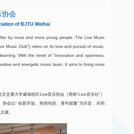
乐协会
ciation of BJTU Weihai
t after by more and more young people. The Live Music
ve Music Club") relies on its love and pursuit of music,
learning. With the tenet of "innovation and openness,
creative and energetic music team. It aims to bring more
通大学威海校区Live音乐协会（简称“Live音乐社”）
。 协会以“ 创新开放、热情包容、青年能量”为宗旨，共同
化元素。