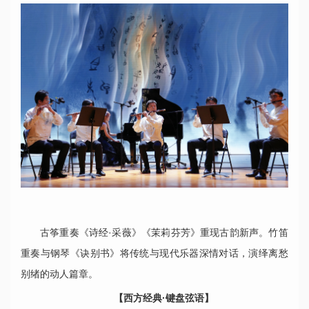
古筝重奏《诗经·采薇》《茉莉芬芳》重现古韵新声。竹笛
重奏与钢琴《诀别书》将传统与现代乐器深情对话，演绎离愁
别绪的动人篇章。
【西方经典·键盘弦语】