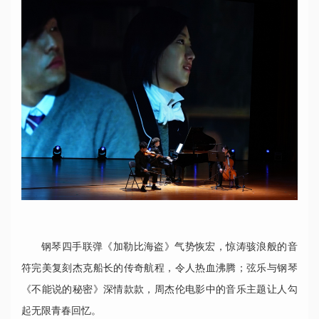
钢琴四手联弹《加勒比海盗》气势恢宏，惊涛骇浪般的音
符完美复刻杰克船长的传奇航程，令人热血沸腾；弦乐与钢琴
《不能说的秘密》深情款款，周杰伦电影中的音乐主题让人勾
起无限青春回忆。