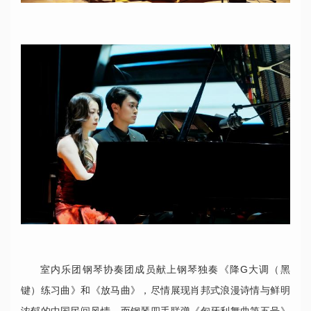
室内乐团钢琴协奏团成员献上钢琴独奏《降G大调（黑
键）练习曲》和《放马曲》，尽情展现肖邦式浪漫诗情与鲜明
浓郁的中国民间风情。而钢琴四手联弹《匈牙利舞曲第五号》