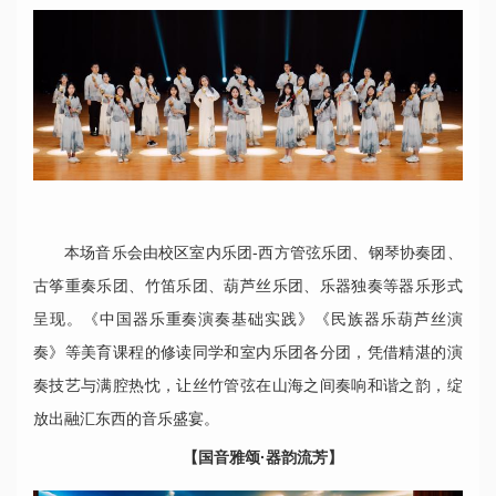
本场音乐会由校区室内乐团-西方管弦乐团、钢琴协奏团、
古筝重奏乐团、竹笛乐团、葫芦丝乐团、乐器独奏等器乐形式
呈现。《中国器乐重奏演奏基础实践》《民族器乐葫芦丝演
奏》等美育课程的修读同学和室内乐团各分团，凭借精湛的演
奏技艺与满腔热忱，让丝竹管弦在山海之间奏响和谐之韵，绽
放出融汇东西的音乐盛宴。
【国音雅颂·器韵流芳】