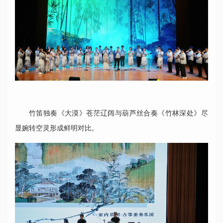
竹笛独奏《大漠》苍茫辽阔与葫芦丝合奏《竹林深处》尽
显婉转空灵形成鲜明对比。