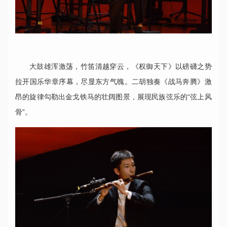
大鼓雄浑激荡，竹笛清越穿云，《权御天下》以磅礴之势
拉开国乐华章序幕，尽显东方气魄。二胡独奏《战马奔腾》激
昂的旋律勾勒出金戈铁马的壮阔图景，展现民族弦乐的“弦上风
骨”。