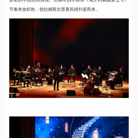
节奏奔放炽热，勃拉姆斯吉普赛风情扑面而来。