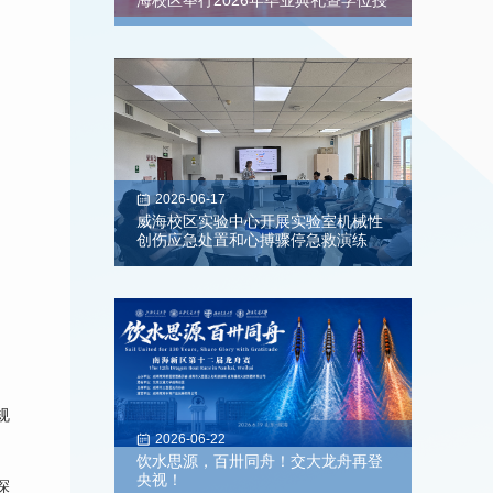
海校区举行2026年毕业典礼暨学位授
予仪式
2026-06-17
威海校区实验中心开展实验室机械性
创伤应急处置和心搏骤停急救演练
规
2026-06-22
饮水思源，百卅同舟！交大龙舟再登
央视！
探