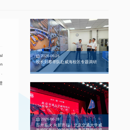
al
2026-06-28
校长刘攀带队赴威海校区专题调研
on
 .
进
2026-06-28
百卅薪火 向新而行｜北京交通大学威