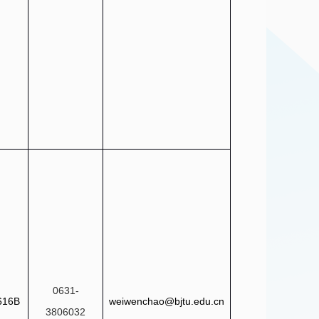
0631-
616B
weiwenchao@bjtu.edu.cn
3806032