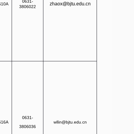
0631-
zhaox@bjtu.edu.cn
610A
3806022
0631-
616A
wllin@bjtu.edu.cn
3806036