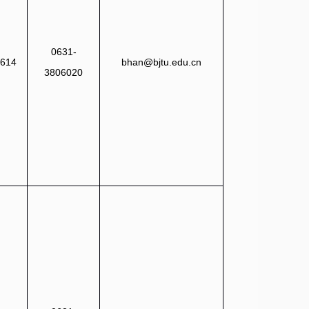
0631-
614
bhan@bjtu.edu.cn
3806020